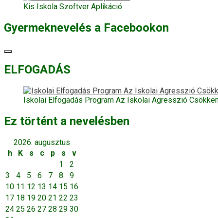
Kis Iskola Szoftver Aplikáció
Gyermeknevelés a Facebookon
ELFOGADÁS
Iskolai Elfogadás Program Az Iskolai Agresszió Csökke
Ez történt a nevelésben
2026. augusztus
h
K
s
c
p
s
v
1
2
3
4
5
6
7
8
9
10
11
12
13
14
15
16
17
18
19
20
21
22
23
24
25
26
27
28
29
30