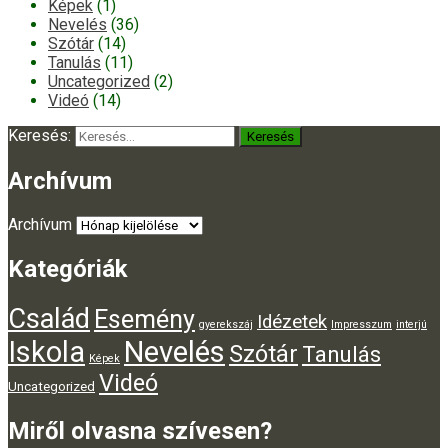
Képek
(1)
Nevelés
(36)
Szótár
(14)
Tanulás
(11)
Uncategorized
(2)
Videó
(14)
Keresés:
Archívum
Archívum
Kategóriák
Család
Esemény
Idézetek
gyerekszáj
Impresszum
interjú
Iskola
Nevelés
Szótár
Tanulás
Képek
Videó
Uncategorized
Miről olvasna szívesen?