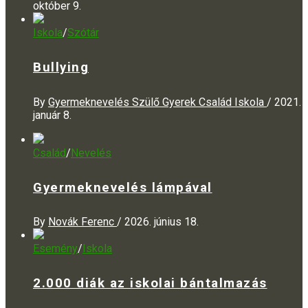
október 9.
Iskola
/
Szótár
Bullying
By
Gyermeknevelés Szülő Gyerek Család Iskola
/
2021.
január 8.
Család
/
Nevelés
Gyermeknevelés lámpával
By
Novák Ferenc
/
2026. június 18.
Esemény
/
Iskola
2.000 diák az iskolai bántalmazás