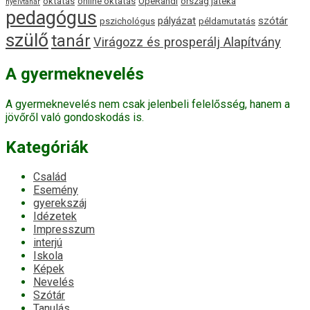
oktatás
online oktatás
OpeRandi
ország játéka
nyelvtanár
pedagógus
pályázat
szótár
pszichológus
példamutatás
szülő
tanár
Virágozz és prosperálj Alapítvány
A gyermeknevelés
A gyermeknevelés nem csak jelenbeli felelősség, hanem a
jövőről való gondoskodás is.
Kategóriák
Család
Esemény
gyerekszáj
Idézetek
Impresszum
interjú
Iskola
Képek
Nevelés
Szótár
Tanulás