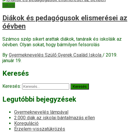
Iskola
Diákok és pedagógusok elismerései az
óévben
Számos szép sikert arattak diákok, tanáraik és iskoláik az
óévben. Olyan sokat, hogy bármilyen felsorolás
By
Gyermeknevelés Szülő Gyerek Család Iskola
/
2019.
január 19.
Keresés
Keresés:
Legutóbbi bejegyzések
Gyermeknevelés lámpával
2.000 diák az iskolai bántalmazás ellen
Koreguláció
Érzelem-visszatükrözés