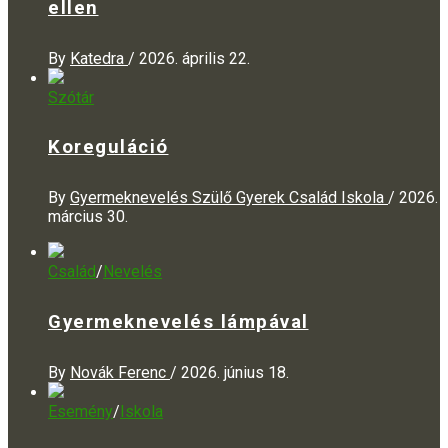
ellen
By
Katedra
/
2026. április 22.
Szótár
Koreguláció
By
Gyermeknevelés Szülő Gyerek Család Iskola
/
2026.
március 30.
Család
/
Nevelés
Gyermeknevelés lámpával
By
Novák Ferenc
/
2026. június 18.
Esemény
/
Iskola