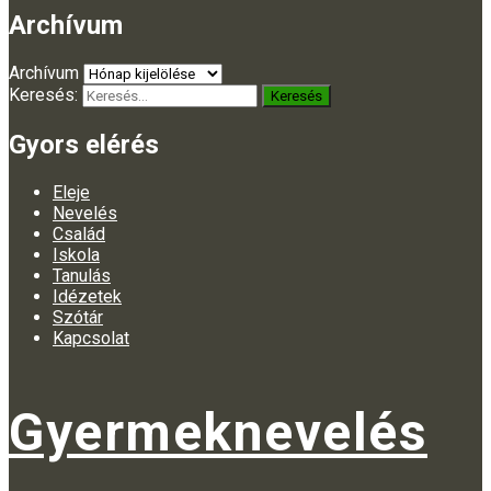
Archívum
Archívum
Keresés:
Gyors elérés
Eleje
Nevelés
Család
Iskola
Tanulás
Idézetek
Szótár
Kapcsolat
Gyermeknevelés