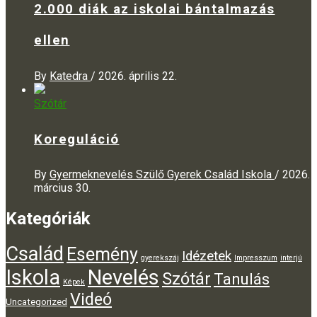
2.000 diák az iskolai bántalmazás
ellen
By
Katedra
/
2026. április 22.
Szótár
Koreguláció
By
Gyermeknevelés Szülő Gyerek Család Iskola
/
2026.
március 30.
Kategóriák
Család
Esemény
Idézetek
gyerekszáj
Impresszum
interjú
Iskola
Nevelés
Szótár
Tanulás
Képek
Videó
Uncategorized