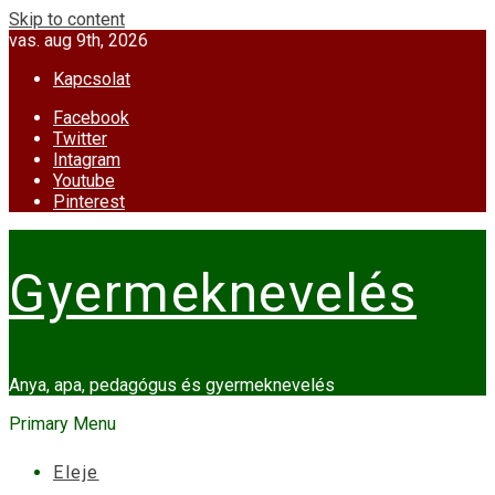
Skip to content
vas. aug 9th, 2026
Kapcsolat
Facebook
Twitter
Intagram
Youtube
Pinterest
Gyermeknevelés
Anya, apa, pedagógus és gyermeknevelés
Primary Menu
Eleje