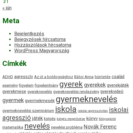
31
« jún
Meta
Bejelentkezés
Bejegyzések hírcsatorna
Hozzászólások hírcsatorna
WordPress Magyarország
Címkék
agresszív
család
ADHD
Az út a boldogsághoz
Bátor Anna
büntetés
gyerek
gyerekek
gyerekjáték
esemény
figyelem
figyelemhiány
gyerekmese
gyerekvideó
gyereknevelés
gyereknevelési rendezvény
gyermeknevelés
gyermek
gyermekmesék
iskola
iskolai
gyermeknevelési szeminárium
iskolai agresszivitás
agresszió
játék
könyv
kiégés
kiégés megelőzése
Könyvajánló
nevelés
Novák Ferenc
matematika
nevelési probléma