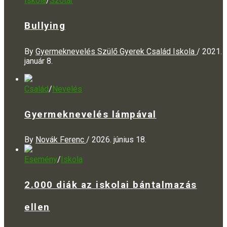
Iskola
/
Szótár
Bullying
By
Gyermeknevelés Szülő Gyerek Család Iskola
/
2021.
január 8.
Család
/
Nevelés
Gyermeknevelés lámpával
By
Novák Ferenc
/
2026. június 18.
Esemény
/
Iskola
2.000 diák az iskolai bántalmazás
ellen