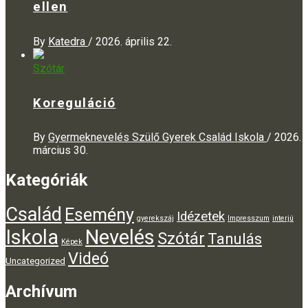
ellen
By
Katedra
/
2026. április 22.
Szótár
Koreguláció
By
Gyermeknevelés Szülő Gyerek Család Iskola
/
2026.
március 30.
Kategóriák
Család
Esemény
Idézetek
gyerekszáj
Impresszum
interjú
Iskola
Nevelés
Szótár
Tanulás
Képek
Videó
Uncategorized
Archívum