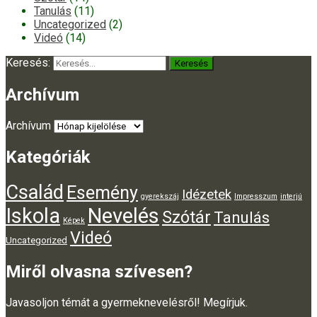
Tanulás
(11)
Uncategorized
(2)
Videó
(14)
Keresés:
Archívum
Archívum
Kategóriák
Család
Esemény
Idézetek
gyerekszáj
Impresszum
interjú
Iskola
Nevelés
Szótár
Tanulás
Képek
Videó
Uncategorized
Miről olvasna szívesen?
Javasoljon témát a gyermeknevelésről! Megírjuk.