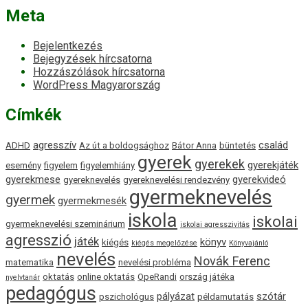
Meta
Bejelentkezés
Bejegyzések hírcsatorna
Hozzászólások hírcsatorna
WordPress Magyarország
Címkék
agresszív
család
ADHD
Az út a boldogsághoz
Bátor Anna
büntetés
gyerek
gyerekek
gyerekjáték
esemény
figyelem
figyelemhiány
gyerekmese
gyerekvideó
gyereknevelés
gyereknevelési rendezvény
gyermeknevelés
gyermek
gyermekmesék
iskola
iskolai
gyermeknevelési szeminárium
iskolai agresszivitás
agresszió
játék
könyv
kiégés
kiégés megelőzése
Könyvajánló
nevelés
Novák Ferenc
matematika
nevelési probléma
oktatás
online oktatás
OpeRandi
ország játéka
nyelvtanár
pedagógus
pályázat
szótár
pszichológus
példamutatás