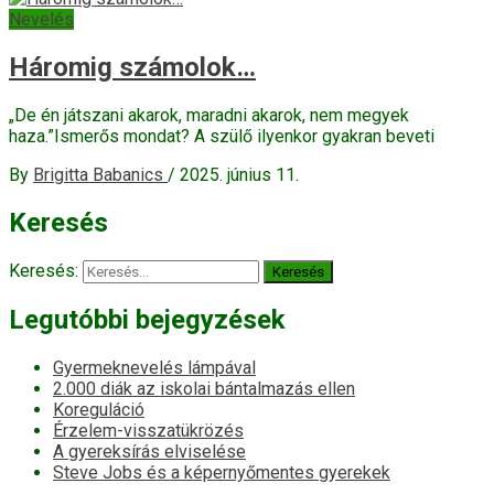
Nevelés
Háromig számolok…
„De én játszani akarok, maradni akarok, nem megyek
haza.”Ismerős mondat? A szülő ilyenkor gyakran beveti
By
Brigitta Babanics
/
2025. június 11.
Keresés
Keresés:
Legutóbbi bejegyzések
Gyermeknevelés lámpával
2.000 diák az iskolai bántalmazás ellen
Koreguláció
Érzelem-visszatükrözés
A gyereksírás elviselése
Steve Jobs és a képernyőmentes gyerekek