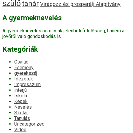
szülő
tanár
Virágozz és prosperálj Alapítvány
A gyermeknevelés
A gyermeknevelés nem csak jelenbeli felelősség, hanem a
jövőről való gondoskodás is.
Kategóriák
Család
Esemény
gyerekszáj
Idézetek
Impresszum
interjú
Iskola
Képek
Nevelés
Szótár
Tanulás
Uncategorized
Videó