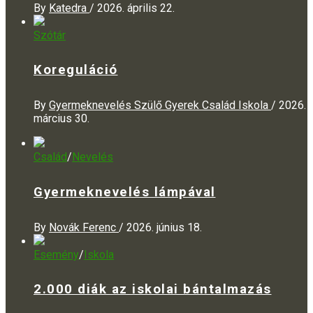
By
Katedra
/
2026. április 22.
Szótár
Koreguláció
By
Gyermeknevelés Szülő Gyerek Család Iskola
/
2026.
március 30.
Család
/
Nevelés
Gyermeknevelés lámpával
By
Novák Ferenc
/
2026. június 18.
Esemény
/
Iskola
2.000 diák az iskolai bántalmazás