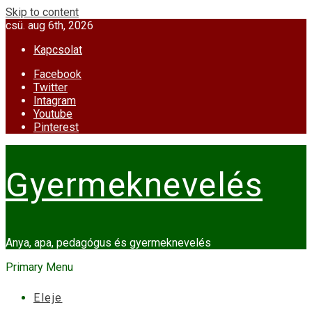
Skip to content
csü. aug 6th, 2026
Kapcsolat
Facebook
Twitter
Intagram
Youtube
Pinterest
Gyermeknevelés
Anya, apa, pedagógus és gyermeknevelés
Primary Menu
Eleje