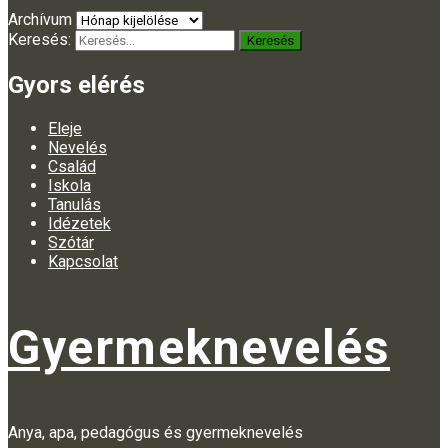
Archívum
Keresés:
Gyors elérés
Eleje
Nevelés
Család
Iskola
Tanulás
Idézetek
Szótár
Kapcsolat
Gyermeknevelés
Anya, apa, pedagógus és gyermeknevelés