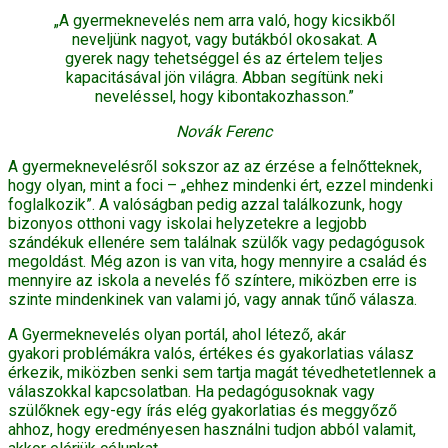
„A gyermeknevelés nem arra való, hogy kicsikből
neveljünk nagyot, vagy butákból okosakat. A
gyerek nagy tehetséggel és az értelem teljes
kapacitásával jön világra. Abban segítünk neki
neveléssel, hogy kibontakozhasson.”
Novák Ferenc
A gyermeknevelésről sokszor az az érzése a felnőtteknek,
hogy olyan, mint a foci – „ehhez mindenki ért, ezzel mindenki
foglalkozik”. A valóságban pedig azzal találkozunk, hogy
bizonyos otthoni vagy iskolai helyzetekre a legjobb
szándékuk ellenére sem találnak szülők vagy pedagógusok
megoldást. Még azon is van vita, hogy mennyire a család és
mennyire az iskola a nevelés fő színtere, miközben erre is
szinte mindenkinek van valami jó, vagy annak tűnő válasza.
A Gyermeknevelés olyan portál, ahol létező, akár
gyakori problémákra valós, értékes és gyakorlatias válasz
érkezik, miközben senki sem tartja magát tévedhetetlennek a
válaszokkal kapcsolatban. Ha pedagógusoknak vagy
szülőknek egy-egy írás elég gyakorlatias és meggyőző
ahhoz, hogy eredményesen használni tudjon abból valamit,