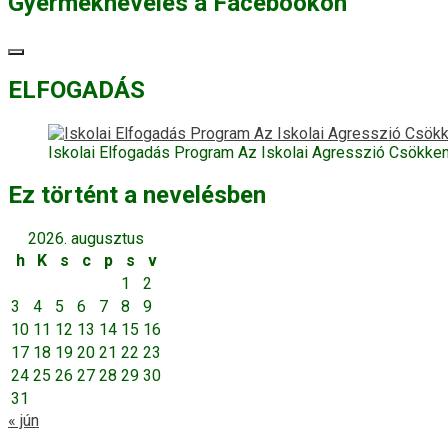
Gyermeknevelés a Facebookon
ELFOGADÁS
Iskolai Elfogadás Program Az Iskolai Agresszió Csökke
Ez történt a nevelésben
2026. augusztus
h
K
s
c
p
s
v
1
2
3
4
5
6
7
8
9
10
11
12
13
14
15
16
17
18
19
20
21
22
23
24
25
26
27
28
29
30
31
« jún