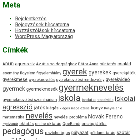
Meta
Bejelentkezés
Bejegyzések hírcsatorna
Hozzászólások hírcsatorna
WordPress Magyarország
Címkék
agresszív
család
ADHD
Az út a boldogsághoz
Bátor Anna
büntetés
gyerek
gyerekek
gyerekjáték
esemény
figyelem
figyelemhiány
gyerekmese
gyerekvideó
gyereknevelés
gyereknevelési rendezvény
gyermeknevelés
gyermek
gyermekmesék
iskola
iskolai
gyermeknevelési szeminárium
iskolai agresszivitás
agresszió
játék
könyv
kiégés
kiégés megelőzése
Könyvajánló
nevelés
Novák Ferenc
matematika
nevelési probléma
oktatás
online oktatás
OpeRandi
ország játéka
nyelvtanár
pedagógus
pályázat
szótár
pszichológus
példamutatás