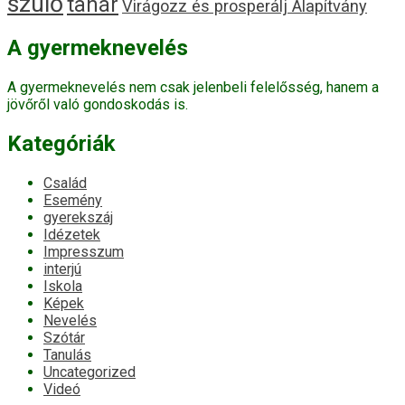
szülő
tanár
Virágozz és prosperálj Alapítvány
A gyermeknevelés
A gyermeknevelés nem csak jelenbeli felelősség, hanem a
jövőről való gondoskodás is.
Kategóriák
Család
Esemény
gyerekszáj
Idézetek
Impresszum
interjú
Iskola
Képek
Nevelés
Szótár
Tanulás
Uncategorized
Videó