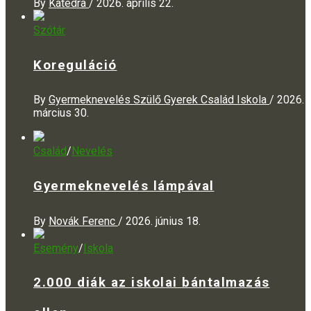
By
Katedra
/
2026. április 22.
Szótár
Koreguláció
By
Gyermeknevelés Szülő Gyerek Család Iskola
/
2026.
március 30.
Család
/
Nevelés
Gyermeknevelés lámpával
By
Novák Ferenc
/
2026. június 18.
Esemény
/
Iskola
2.000 diák az iskolai bántalmazás