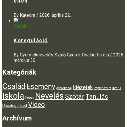
ellen
By
Katedra
/
2026. április 22.
Szótár
Koreguláció
By
Gyermeknevelés Szülő Gyerek Család Iskola
/
2026.
március 30.
Kategóriák
Család
Esemény
Idézetek
gyerekszáj
Impresszum
interjú
Iskola
Nevelés
Szótár
Tanulás
Képek
Videó
Uncategorized
Archívum