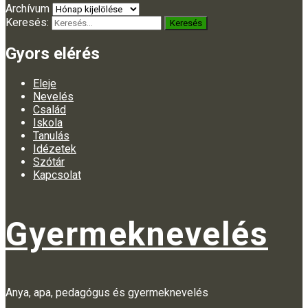
Archívum
Keresés:
Gyors elérés
Eleje
Nevelés
Család
Iskola
Tanulás
Idézetek
Szótár
Kapcsolat
Gyermeknevelés
Anya, apa, pedagógus és gyermeknevelés