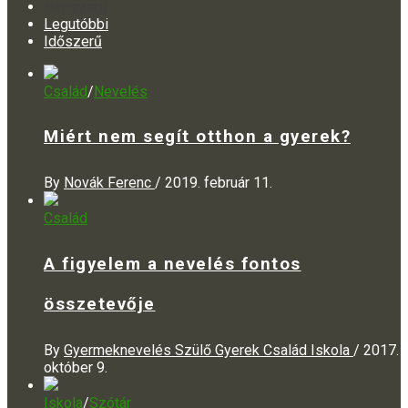
Népszerű
Legutóbbi
Időszerű
Család
/
Nevelés
Miért nem segít otthon a gyerek?
By
Novák Ferenc
/
2019. február 11.
Család
A figyelem a nevelés fontos
összetevője
By
Gyermeknevelés Szülő Gyerek Család Iskola
/
2017.
október 9.
Iskola
/
Szótár