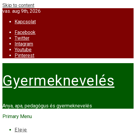
Skip to content
vas. aug 9th, 2026
Kapcsolat
Facebook
Twitter
Intagram
Youtube
Pinterest
Gyermeknevelés
Anya, apa, pedagógus és gyermeknevelés
Primary Menu
Eleje