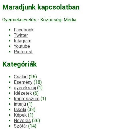
Maradjunk kapcsolatban
Gyermeknevelés - Közösségi Média
Facebook
Twitter
Intagram
Youtube
Pinterest
Kategóriák
Család
(26)
Esemény
(18)
gyerekszáj
(1)
Idézetek
(6)
Impresszum
(1)
interjú
(1)
Iskola
(33)
Képek
(1)
Nevelés
(36)
Szótár
(14)