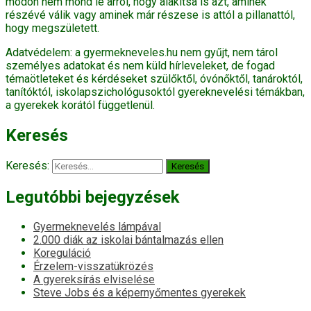
módon nem mond le arról, hogy alakítsa is azt, aminek
részévé válik vagy aminek már részese is attól a pillanattól,
hogy megszületett.
Adatvédelem: a gyermekneveles.hu nem gyűjt, nem tárol
személyes adatokat és nem küld hírleveleket, de fogad
témaötleteket és kérdéseket szülőktől, óvónőktől, tanároktól,
tanítóktól, iskolapszichológusoktól gyereknevelési témákban,
a gyerekek korától függetlenül.
Keresés
Keresés:
Legutóbbi bejegyzések
Gyermeknevelés lámpával
2.000 diák az iskolai bántalmazás ellen
Koreguláció
Érzelem-visszatükrözés
A gyereksírás elviselése
Steve Jobs és a képernyőmentes gyerekek