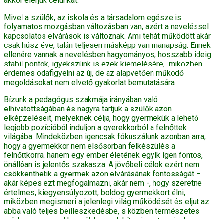
akkor elérjük célunkat.
Mivel a szülők, az iskola és a társadalom egésze is
folyamatos mozgásban változásban van, azért a neveléssel
kapcsolatos elvárások is változnak. Ami tehát működött akár
csak húsz éve, talán teljesen másképp van manapság. Ennek
ellenére vannak a nevelésben hagyományos, hosszabb ideig
stabil pontok, igyekszünk is ezek kiemelésére, miközben
érdemes odafigyelni az új, de az alapvetően működő
megoldásokat nem elvető gyakorlat bemutatására.
Bízunk a pedagógus szakmája irányában való
elhivatottságában és nagyra tartjuk a szülők azon
elképzeléseit, melyeknek célja, hogy gyermekük a lehető
legjobb pozícióból induljon a gyerekkorból a felnőttek
világába. Mindeközben igencsak fókuszálunk azonban arra,
hogy a gyermekkor nem elsősorban felkészülés a
felnőttkorra, hanem egy ember életének egyik igen fontos,
önállóan is jelentős szakasza. A jövőbeli célok ezért nem
csökkenthetik a gyermek azon elvárásának fontosságát –
akár képes ezt megfogalmazni, akár nem -, hogy szeretne
értelmes, kiegyensúlyozott, boldog gyermekkort élni,
miközben megismeri a jelenlegi világ működését és eljut az
abba való teljes beilleszkedésbe, s közben természetes