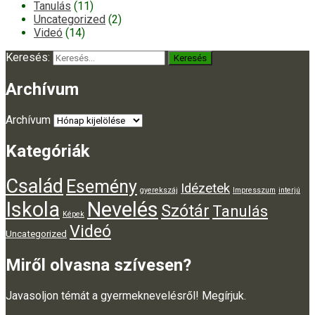
Tanulás
(11)
Uncategorized
(2)
Videó
(14)
Keresés:
Archívum
Archívum
Kategóriák
Család
Esemény
Idézetek
gyerekszáj
Impresszum
interjú
Iskola
Nevelés
Szótár
Tanulás
Képek
Videó
Uncategorized
Miről olvasna szívesen?
Javasoljon témát a gyermeknevelésről! Megírjuk.