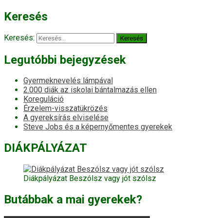
Keresés
Keresés:
Legutóbbi bejegyzések
Gyermeknevelés lámpával
2.000 diák az iskolai bántalmazás ellen
Koreguláció
Érzelem-visszatükrözés
A gyereksírás elviselése
Steve Jobs és a képernyőmentes gyerekek
DIÁKPÁLYÁZAT
Diákpályázat Beszólsz vagy jót szólsz
Butábbak a mai gyerekek?