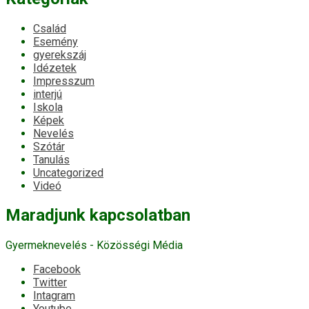
Család
Esemény
gyerekszáj
Idézetek
Impresszum
interjú
Iskola
Képek
Nevelés
Szótár
Tanulás
Uncategorized
Videó
Maradjunk kapcsolatban
Gyermeknevelés - Közösségi Média
Facebook
Twitter
Intagram
Youtube