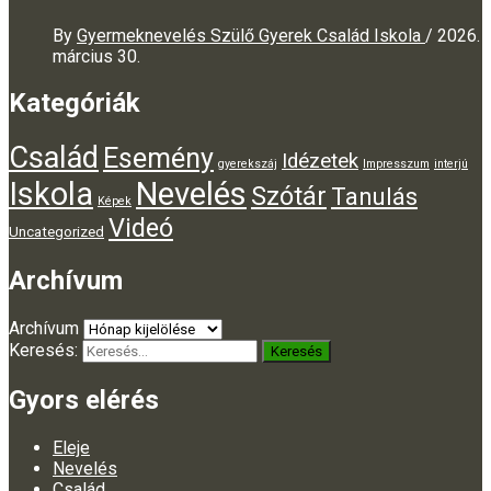
By
Gyermeknevelés Szülő Gyerek Család Iskola
/
2026.
március 30.
Kategóriák
Család
Esemény
Idézetek
gyerekszáj
Impresszum
interjú
Iskola
Nevelés
Szótár
Tanulás
Képek
Videó
Uncategorized
Archívum
Archívum
Keresés:
Gyors elérés
Eleje
Nevelés
Család