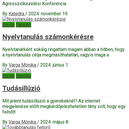
Agressziókezelési Konferencia
By
Katedra
/
2024. november 19.
Iskola
Tanulás
Nyelvtanulás számonkérésre
Nyelvtanárként sokáig ringattam magam abban a hitben, hogy
a nyelvtanulás célja megmásíthatatlan, vagyis maga a
By
Varga Mónika
/
2024. június 1.
Iskola
Tanulás
Tudásillúzió
Mit jelent tudásillúzió a gyerekeknél? Az internet
megjelenése előtt megkérdőjelezhetetlen tény volt, hogy egy
felnőtt
By
Varga Mónika
/
2024. május 8.