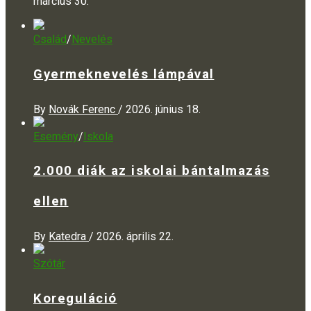
március 30.
Család
/
Nevelés
Gyermeknevelés lámpával
By
Novák Ferenc
/
2026. június 18.
Esemény
/
Iskola
2.000 diák az iskolai bántalmazás
ellen
By
Katedra
/
2026. április 22.
Szótár
Koreguláció