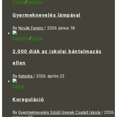
Család
/
Nevelés
Gyermeknevelés lámpával
By
Novák Ferenc
/
2026. június 18.
Esemény
/
Iskola
2.000 diák az iskolai bántalmazás
ellen
By
Katedra
/
2026. április 22.
Szótár
Koreguláció
By
Gyermeknevelés Szülő Gyerek Család Iskola
/
2026.