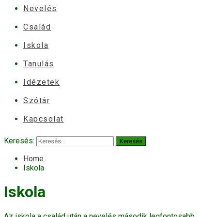
Nevelés
Család
Iskola
Tanulás
Idézetek
Szótár
Kapcsolat
Keresés:
Home
Iskola
Iskola
Az iskola a család után a nevelés második legfontosabb