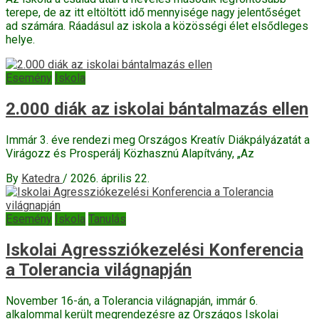
terepe, de az itt eltöltött idő mennyisége nagy jelentőséget
ad számára. Ráadásul az iskola a közösségi élet elsődleges
helye.
Esemény
Iskola
2.000 diák az iskolai bántalmazás ellen
Immár 3. éve rendezi meg Országos Kreatív Diákpályázatát a
Virágozz és Prosperálj Közhasznú Alapítvány, „Az
By
Katedra
/
2026. április 22.
Esemény
Iskola
Tanulás
Iskolai Agressziókezelési Konferencia
a Tolerancia világnapján
November 16-án, a Tolerancia világnapján, immár 6.
alkalommal került megrendezésre az Országos Iskolai