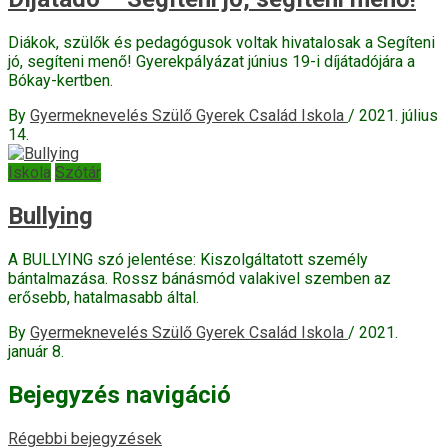
Diákok, szülők és pedagógusok voltak hivatalosak a Segíteni
jó, segíteni menő! Gyerekpályázat június 19-i díjátadójára a
Bókay-kertben.
By
Gyermeknevelés Szülő Gyerek Család Iskola
/
2021. július
14.
Iskola
Szótár
Bullying
A BULLYING szó jelentése: Kiszolgáltatott személy
bántalmazása. Rossz bánásmód valakivel szemben az
erősebb, hatalmasabb által.
By
Gyermeknevelés Szülő Gyerek Család Iskola
/
2021.
január 8.
Bejegyzés navigáció
Régebbi bejegyzések