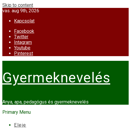
Skip to content
vas. aug 9th, 2026
Kapcsolat
Facebook
Twitter
Intagram
Youtube
Pinterest
Gyermeknevelés
Anya, apa, pedagógus és gyermeknevelés
Primary Menu
Eleje