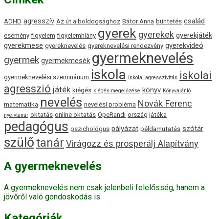
agresszív
család
ADHD
Az út a boldogsághoz
Bátor Anna
büntetés
gyerek
gyerekek
gyerekjáték
esemény
figyelem
figyelemhiány
gyerekmese
gyerekvideó
gyereknevelés
gyereknevelési rendezvény
gyermeknevelés
gyermek
gyermekmesék
iskola
iskolai
gyermeknevelési szeminárium
iskolai agresszivitás
agresszió
játék
könyv
kiégés
kiégés megelőzése
Könyvajánló
nevelés
Novák Ferenc
matematika
nevelési probléma
oktatás
online oktatás
OpeRandi
ország játéka
nyelvtanár
pedagógus
pályázat
szótár
pszichológus
példamutatás
szülő
tanár
Virágozz és prosperálj Alapítvány
A gyermeknevelés
A gyermeknevelés nem csak jelenbeli felelősség, hanem a
jövőről való gondoskodás is.
Kategóriák