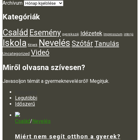
Archívum
Kategóriák
Család
Esemény
Idézetek
gyerekszáj
Impresszum
interjú
Iskola
Nevelés
Szótár
Tanulás
Képek
Videó
Uncategorized
Miről olvasna szívesen?
Javasoljon témát a gyermeknevelésről! Megírjuk.
Népszerű
Legutóbbi
Időszerű
Család
/
Nevelés
Miért nem segít otthon a gyerek?