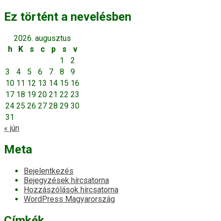
Ez történt a nevelésben
2026. augusztus
h
K
s
c
p
s
v
1
2
3
4
5
6
7
8
9
10
11
12
13
14
15
16
17
18
19
20
21
22
23
24
25
26
27
28
29
30
31
« jún
Meta
Bejelentkezés
Bejegyzések hírcsatorna
Hozzászólások hírcsatorna
WordPress Magyarország
Címkék