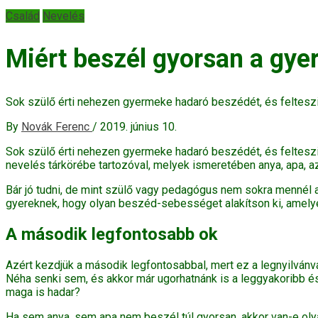
Család
Nevelés
Miért beszél gyorsan a gye
Sok szülő érti nehezen gyermeke hadaró beszédét, és felteszi
By
Novák Ferenc
/
2019. június 10.
Sok szülő érti nehezen gyermeke hadaró beszédét, és felteszi 
nevelés tárkörébe tartozóval, melyek ismeretében anya, apa, a
Bár jó tudni, de mint szülő vagy pedagógus nem sokra mennél a
gyereknek, hogy olyan beszéd-sebességet alakítson ki, amelyet
A második legfontosabb ok
Azért kezdjük a második legfontosabbal, mert ez a legnyilvánv
Néha senki sem, és akkor már ugorhatnánk is a leggyakoribb és
maga is hadar?
Ha sem anya, sem apa nem beszél túl gyorsan, akkor van-e olya