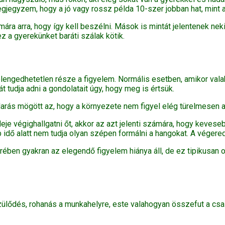
egyzem, hogy a jó vagy rossz példa 10-szer jobban hat, mint a 
ra arra, hogy így kell beszélni. Mások is mintát jelentenek neki
z a gyerekünket baráti szálak kötik.
lengedhetetlen része a figyelem. Normális esetben, amikor valak
 tudja adni a gondolatait úgy, hogy meg is értsük.
arás mögött az, hogy a környezete nem figyel elég türelmesen a
e végighallgatni őt, akkor az azt jelenti számára, hogy kevesebb 
ebb idő alatt nem tudja olyan szépen formálni a hangokat. A vég
ben gyakran az elegendő figyelem hiánya áll, de ez tipikusan o
zülődés, rohanás a munkahelyre, este valahogyan összefut a csal