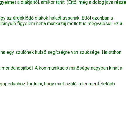
elmet a diákjaitól, amikor tanít. (Ettől még a dolog java része
hogy az érdeklődő diákok haladhassanak. Ettől azonban a
irányuló figyelem néha munkazaj mellett is megvalósul. Ez a
, ha egy szülőnek külső segítségre van szüksége. Ha otthon
 a mondandójából. A kommunikáció minősége nagyban kihat a
gopédushoz fordulni, hogy mint szülő, a legmegfelelőbb