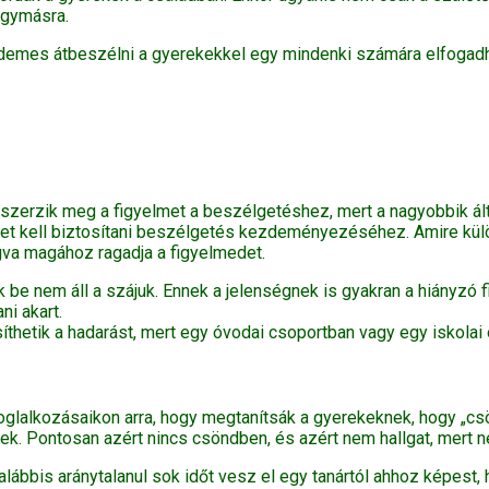
egymásra.
rdemes átbeszélni a gyerekekkel egy mindenki számára elfogadha
 szerzik meg a figyelmet a beszélgetéshez, mert a nagyobbik ál
éget kell biztosítani beszélgetés kezdeményezéséhez. Amire kül
gva magához ragadja a figyelmedet.
k be nem áll a szájuk. Ennek a jelenségnek is gyakran a hiányzó 
ni akart.
thetik a hadarást, mert egy óvodai csoportban vagy egy iskolai
a foglalkozásaikon arra, hogy megtanítsák a gyerekeknek, hogy „
ek. Pontosan azért nincs csöndben, és azért nem hallgat, mert 
galábbis aránytalanul sok időt vesz el egy tanártól ahhoz képest