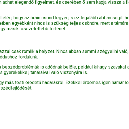
m adhat elegendő figyelmet, és cserében ő sem kapja vissza a figy
 eléri, hogy az óráin csönd legyen, s ez legalább abban segít, 
tben egyébként nincs is szükség teljes csöndre, mert a témára 
egy másik, összetettebb történet.
azzal csak romlik a helyzet. Nincs abban semmi szégyellni való
pédushoz fordulunk.
ás beszédproblémák is adódnak belőle, például kihagy szavakat
gyerekekkel, tanáraival való viszonyára is.
y más testi eredetű hadarásról. Ezekkel érdemes igen hamar lo
eszédfejlődését.