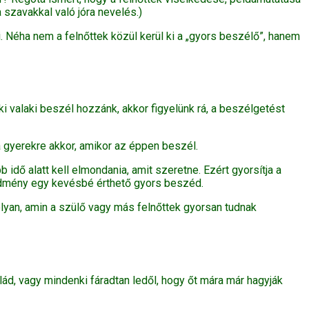
szavakkal való jóra nevelés.)
. Néha nem a felnőttek közül kerül ki a „gyors beszélő”, hanem
i valaki beszél hozzánk, akkor figyelünk rá, a beszélgetést
 gyerekre akkor, amikor az éppen beszél.
idő alatt kell elmondania, amit szeretne. Ezért gyorsítja a
eredmény egy kevésbé érthető gyors beszéd.
lyan, amin a szülő vagy más felnőttek gyorsan tudnak
ád, vagy mindenki fáradtan ledől, hogy őt mára már hagyják