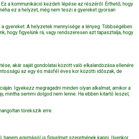
. Ez a kommunikáció kezdeti lépése az részéről. Érthető, hogy
 néha ez a helyzet, még nem teszi a gyereket gyorsan
tni a gyereket. A helyzetek mennyisége a lényeg. Többségében
nk, hogy figyelünk rá, vagy rendszeresen azt tapasztalja, hogy
etése, akár saját gondolatai között való elkalandozása ellenére
ontosságú az egy és másfél éves kor közötti időszak, de
nciáján. Igyekezz megragadni minden olyan alkalmat, amikor a
y, mintha semmi dolgod nem lenne. Ha ebben kitartó leszel,
angoltan törekszik erre.
l, hanem egymásól is figyelmet szeretnének kapni. Ilyenkor