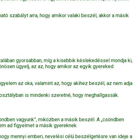
tó szabályt arra, hogy amikor valaki beszél, akkor a másik
talában gyorsabban, míg a kisebbik késlekedéssel mondja ki,
önösen ügyelj, az az, hogy amikor az egyik gyereked
figyelem az oka, valamint az, hogy akihez beszél, az nem adja
 osztályban is mindenki szeretné, hogy meghallgassák.
csöndben vagyunk”, miközben a másik beszél. A „csöndben
nem ad figyelmet a másik gyereknek.
, hogy mennyi emberi, nevelési célú beszélgetésre van ideje a