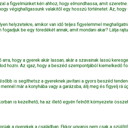
zzal a figyelmünket kéri ahhoz, hogy elmondhassa, amit szeretne
hogy végighallgassunk valakitől egy hosszú történetet. Az, hogy
 ilyen helyzetekre, amikor van idő teljes figyelemmel meghallga
 fogadjuk be egy töredékét annak, amit mondani akar? Látja rajtu
ő arra, hogy a gyerek akár lassan, akár a szavainak lassú keresg
tudod hozni. Az igaz, hogy a beszéd szempontjából kiemelkedő f
 később is segíthetsz a gyereknek javítani a gyors beszéd tende
nnél már a konyhába vagy a garázsba, állj meg és figyelj rá úg
orban is kezelhető, ha az illető egyén felnőtt környezete összeh
orúak a gyerekek a családban. Ekkor ugyanis nem csak a szülőtő