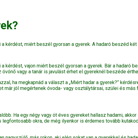
rek?
 a kérdést, miért beszél gyorsan a gyerek. A hadaró beszéd két
a kérdést, vajon miért beszél gyorsan a gyerek. Bár a hadaró b
z óvónő vagy a tanár is javulást érhet el gyereknél beszéde ért
zzal, ha megkapnád a választ a „Miért hadar a gyerek?” kérdésre
 már jól megértenek óvoda- vagy osztálytársai, szülei és más f
alóbb. Ha egy négy vagy öt éves gyereket hallasz hadarni, akkor
 legfontosabb okra, de még ilyenkor is érdemes tovább kutakodni;
n nagyszülő, más rokon, aki elég sokat van a gyerekkel és hada