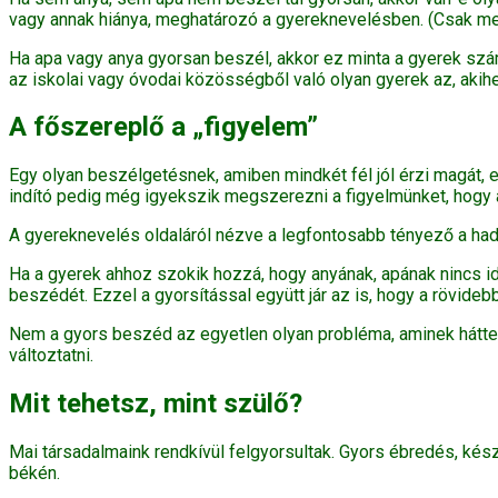
vagy annak hiánya, meghatározó a gyereknevelésben. (Csak megj
Ha apa vagy anya gyorsan beszél, akkor ez minta a gyerek számá
az iskolai vagy óvodai közösségből való olyan gyerek az, akihe
A főszereplő a „figyelem”
Egy olyan beszélgetésnek, amiben mindkét fél jól érzi magát, e
indító pedig még igyekszik megszerezni a figyelmünket, hogy át
A gyereknevelés oldaláról nézve a legfontosabb tényező a had
Ha a gyerek ahhoz szokik hozzá, hogy anyának, apának nincs idej
beszédét. Ezzel a gyorsítással együtt jár az is, hogy a rövid
Nem a gyors beszéd az egyetlen olyan probléma, aminek hátteré
változtatni.
Mit tehetsz, mint szülő?
Mai társadalmaink rendkívül felgyorsultak. Gyors ébredés, kés
békén.