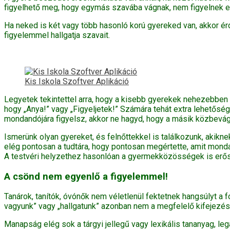
figyelhető meg, hogy egymás szavába vágnak, nem figyelnek 
Ha neked is két vagy több hasonló korú gyereked van, akkor é
figyelemmel hallgatja szavait.
Kis Iskola Szoftver Aplikáció
Legyetek tekintettel arra, hogy a kisebb gyerekek nehezebben
hogy „Anya!” vagy „Figyeljetek!” Számára tehát extra lehetős
mondandójára figyelsz, akkor ne hagyd, hogy a másik közbevá
Ismerünk olyan gyereket, és felnőttekkel is találkozunk, akikne
elég pontosan a tudtára, hogy pontosan megértette, amit monda
A testvéri helyzethez hasonlóan a gyermekközösségek is erősí
A csönd nem egyenlő a figyelemmel!
Tanárok, tanítók, óvónők nem véletlenül fektetnek hangsúlyt 
vagyunk” vagy „hallgatunk” azonban nem a megfelelő kifejezés
Manapság elég sok a tárgyi jellegű vagy lexikális tananyag, le