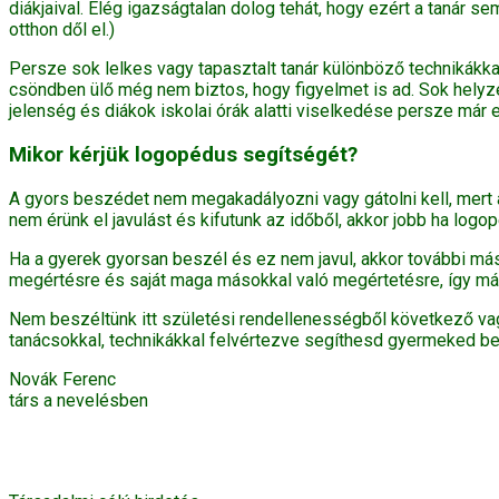
diákjaival. Elég igazságtalan dolog tehát, hogy ezért a tanár se
otthon dől el.)
Persze sok lelkes vagy tapasztalt tanár különböző technikákkal
csöndben ülő még nem biztos, hogy figyelmet is ad. Sok helyze
jelenség és diákok iskolai órák alatti viselkedése persze már 
Mikor kérjük logopédus segítségét?
A gyors beszédet nem megakadályozni vagy gátolni kell, mert 
nem érünk el javulást és kifutunk az időből, akkor jobb ha logo
Ha a gyerek gyorsan beszél és ez nem javul, akkor további m
megértésre és saját maga másokkal való megértetésre, így más 
Nem beszéltünk itt születési rendellenességből következő vag
tanácsokkal, technikákkal felvértezve segíthesd gyermeked b
Novák Ferenc
társ a nevelésben