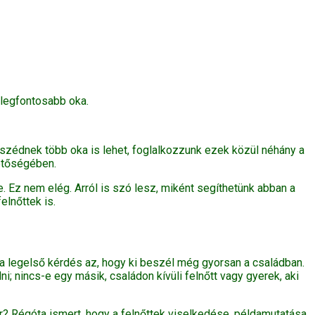
 legfontosabb oka.
eszédnek több oka is lehet, foglalkozzunk ezek közül néhány a
hetőségében.
. Ez nem elég. Arról is szó lesz, miként segíthetünk abban a
elnőttek is.
 a legelső kérdés az, hogy ki beszél még gyorsan a családban.
 nincs-e egy másik, családon kívüli felnőtt vagy gyerek, aki
r? Régóta ismert, hogy a felnőttek viselkedése, példamutatása