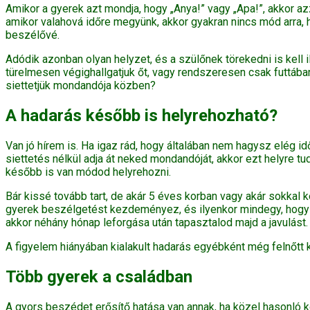
Amikor a gyerek azt mondja, hogy „Anya!” vagy „Apa!”, akkor a
amikor valahová időre megyünk, akkor gyakran nincs mód arra, 
beszélővé.
Adódik azonban olyan helyzet, és a szülőnek törekedni is kell
türelmesen végighallgatjuk őt, vagy rendszeresen csak futtában
siettetjük mondandója közben?
A hadarás később is helyrehozható?
Van jó hírem is. Ha igaz rád, hogy általában nem hagysz elég id
siettetés nélkül adja át neked mondandóját, akkor ezt helyre 
később is van módod helyrehozni.
Bár kissé tovább tart, de akár 5 éves korban vagy akár sokkal
gyerek beszélgetést kezdeményez, és ilyenkor mindegy, hogy me
akkor néhány hónap leforgása után tapasztalod majd a javulást.
A figyelem hiányában kialakult hadarás egyébként még felnőtt k
Több gyerek a családban
A gyors beszédet erősítő hatása van annak, ha közel hasonló k