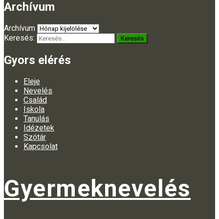
Archívum
Archívum
Keresés:
Gyors elérés
Eleje
Nevelés
Család
Iskola
Tanulás
Idézetek
Szótár
Kapcsolat
Gyermeknevelés