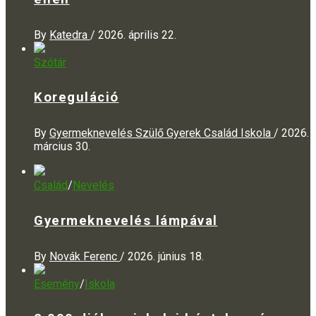
By
Katedra
/
2026. április 22.
Szótár
Koreguláció
By
Gyermeknevelés Szülő Gyerek Család Iskola
/
2026.
március 30.
Család
/
Nevelés
Gyermeknevelés lámpával
By
Novák Ferenc
/
2026. június 18.
Esemény
/
Iskola