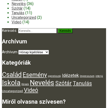
Nevelés
(36)
Szótár
(14)
Tanulás
(11)
Uncategorized
(2)
Videó
(14)
Keresés:
Archívum
Archívum
Kategóriák
Család
Esemény
Idézetek
gyerekszáj
Impresszum
interjú
Iskola
Nevelés
Szótár
Tanulás
Képek
Videó
Uncategorized
Miről olvasna szívesen?