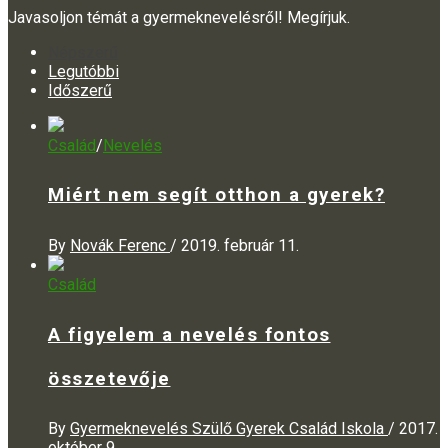
Javasoljon témát a gyermeknevelésről! Megírjuk.
Népszerű
Legutóbbi
Időszerű
Család
/
Nevelés
Miért nem segít otthon a gyerek?
By
Novák Ferenc
/
2019. február 11.
Család
A figyelem a nevelés fontos
összetevője
By
Gyermeknevelés Szülő Gyerek Család Iskola
/
2017.
október 9.