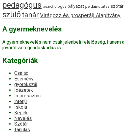
pedagógus
pályázat
szótár
pszichológus
példamutatás
szülő
tanár
Virágozz és prosperálj Alapítvány
A gyermeknevelés
A gyermeknevelés nem csak jelenbeli felelősség, hanem a
jövőről való gondoskodás is.
Kategóriák
Család
Esemény
gyerekszáj
Idézetek
Impresszum
interjú
Iskola
Képek
Nevelés
Szótár
Tanulás