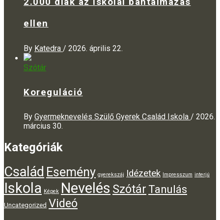
2.000 diák az iskolai bántalmazás
ellen
By
Katedra
/
2026. április 22.
Szótár
Koreguláció
By
Gyermeknevelés Szülő Gyerek Család Iskola
/
2026.
március 30.
Kategóriák
Család
Esemény
Idézetek
gyerekszáj
Impresszum
interjú
Iskola
Nevelés
Szótár
Tanulás
Képek
Videó
Uncategorized