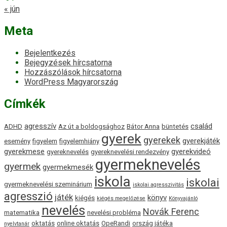
« jún
Meta
Bejelentkezés
Bejegyzések hírcsatorna
Hozzászólások hírcsatorna
WordPress Magyarország
Címkék
agresszív
család
ADHD
Az út a boldogsághoz
Bátor Anna
büntetés
gyerek
gyerekek
gyerekjáték
esemény
figyelem
figyelemhiány
gyerekmese
gyerekvideó
gyereknevelés
gyereknevelési rendezvény
gyermeknevelés
gyermek
gyermekmesék
iskola
iskolai
gyermeknevelési szeminárium
iskolai agresszivitás
agresszió
játék
könyv
kiégés
kiégés megelőzése
Könyvajánló
nevelés
Novák Ferenc
matematika
nevelési probléma
oktatás
online oktatás
OpeRandi
ország játéka
nyelvtanár