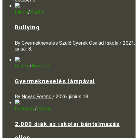
Iskola
/
Szótár
Bullying
By
Gyermeknevelés Szülő Gyerek Család Iskola
/
2021.
január 8.
Család
/
Nevelés
Gyermeknevelés lámpával
By
Novák Ferenc
/
2026. június 18.
Esemény
/
Iskola
2.000 diák az iskolai bántalmazás
ellen