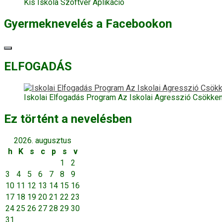
Kis Iskola Szoftver Aplikáció
Gyermeknevelés a Facebookon
ELFOGADÁS
Iskolai Elfogadás Program Az Iskolai Agresszió Csökke
Ez történt a nevelésben
2026. augusztus
h
K
s
c
p
s
v
1
2
3
4
5
6
7
8
9
10
11
12
13
14
15
16
17
18
19
20
21
22
23
24
25
26
27
28
29
30
31