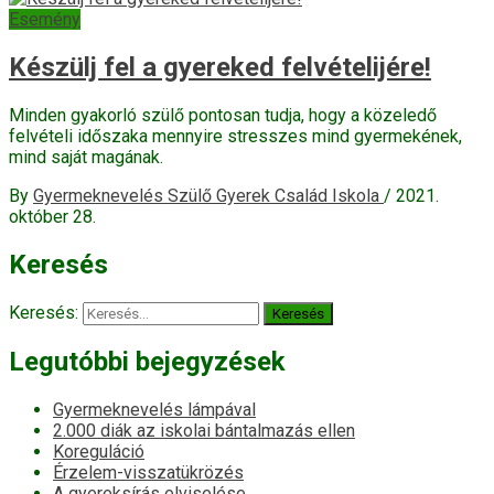
Esemény
Készülj fel a gyereked felvételijére!
Minden gyakorló szülő pontosan tudja, hogy a közeledő
felvételi időszaka mennyire stresszes mind gyermekének,
mind saját magának.
By
Gyermeknevelés Szülő Gyerek Család Iskola
/
2021.
október 28.
Keresés
Keresés:
Legutóbbi bejegyzések
Gyermeknevelés lámpával
2.000 diák az iskolai bántalmazás ellen
Koreguláció
Érzelem-visszatükrözés
A gyereksírás elviselése