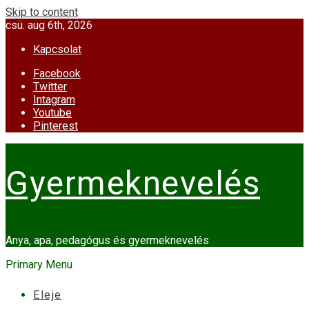
Skip to content
csü. aug 6th, 2026
Kapcsolat
Facebook
Twitter
Intagram
Youtube
Pinterest
Gyermeknevelés
Anya, apa, pedagógus és gyermeknevelés
Primary Menu
Eleje