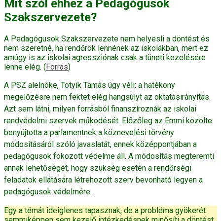
Mit szól ehhez a Pedagógusok
Szakszervezete?
A Pedagógusok Szakszervezete nem helyesli a döntést és
nem szeretné, ha rendőrök lennének az iskolákban, mert ez
amúgy is az iskolai agressziónak csak a tüneti kezelésére
lenne elég. (
Forrás
)
A PSZ alelnöke, Totyik Tamás úgy véli: a hatékony
megelőzésre nem fektet elég hangsúlyt az oktatásirányítás.
Azt sem látni, milyen forrásból finanszíroznák az iskolai
rendvédelmi szervek működését. Előzőleg az Emmi közölte:
benyújtotta a parlamentnek a köznevelési törvény
módosításáról szóló javaslatát, ennek középpontjában a
pedagógusok fokozott védelme áll. A módosítás megteremti
annak lehetőségét, hogy szükség esetén a rendőrségi
feladatok ellátására létrehozott szerv bevonható legyen a
pedagógusok védelmére.
Egy a témát ideiglenes tapasznak, de a probléma gyökerét
semmiképpen sem kezelő intézkedésnek minősíti a döntést