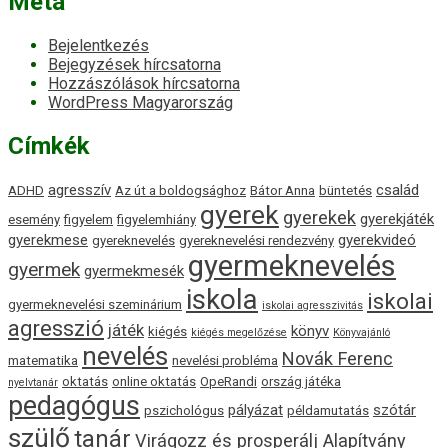
Meta
Bejelentkezés
Bejegyzések hírcsatorna
Hozzászólások hírcsatorna
WordPress Magyarország
Címkék
agresszív
család
ADHD
Az út a boldogsághoz
Bátor Anna
büntetés
gyerek
gyerekek
gyerekjáték
esemény
figyelem
figyelemhiány
gyerekmese
gyerekvideó
gyereknevelés
gyereknevelési rendezvény
gyermeknevelés
gyermek
gyermekmesék
iskola
iskolai
gyermeknevelési szeminárium
iskolai agresszivitás
agresszió
játék
könyv
kiégés
kiégés megelőzése
Könyvajánló
nevelés
Novák Ferenc
matematika
nevelési probléma
oktatás
online oktatás
OpeRandi
ország játéka
nyelvtanár
pedagógus
pályázat
szótár
pszichológus
példamutatás
szülő
tanár
Virágozz és prosperálj Alapítvány