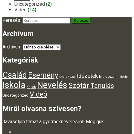
Uncategorized
(2)
Videó
(14)
Keresés:
Archívum
Archívum
Kategóriák
Család
Esemény
Idézetek
gyerekszáj
Impresszum
interjú
Iskola
Nevelés
Szótár
Tanulás
Képek
Videó
Uncategorized
Miről olvasna szívesen?
Javasoljon témát a gyermeknevelésről! Megírjuk.
Népszerű