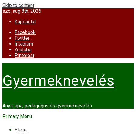
Skip to content
szo. aug 8th, 2026
Kapcsolat
Facebook
Twitter
Intagram
Youtube
Pinterest
Gyermeknevelés
Anya, apa, pedagógus és gyermeknevelés
Primary Menu
Eleje