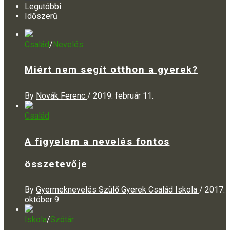
Legutóbbi
Időszerű
Család
/
Nevelés
Miért nem segít otthon a gyerek?
By
Novák Ferenc
/
2019. február 11.
Család
A figyelem a nevelés fontos
összetevője
By
Gyermeknevelés Szülő Gyerek Család Iskola
/
2017.
október 9.
Iskola
/
Szótár