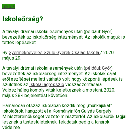
Iskola
Iskolaőrség?
A tavalyi drámai iskolai események után (például: Győr)
bevezették az iskolaőrség intézményét. Az iskolák maguk is
tettek lépéseket.
By
Gyermeknevelés Szülő Gyerek Család Iskola
/
2020.
május 29.
A tavalyi drámai iskolai események után (
például: Győr
)
bevezették az iskolaőrség intézményét. Az iskolák saját
erőfeszítései mellett várható volt, hogy központi lépések is
születnek az
iskolai agresszió
visszaszorítására.
Valószínűleg komoly viták keletkeznek a mostani, 2020.
május 28-i bejelentést követően.
Hamarosan ötszáz iskolában kezdik meg „munkájukat”
iskolaőrök, hangzott el a Kormányinfón Gulyás Gergely
Miniszterelnökséget vezető minisztertől. Az iskolaőrök tagjai
lesznek a tantestületeknek, feladatuk pedig a tanárok
védelme.