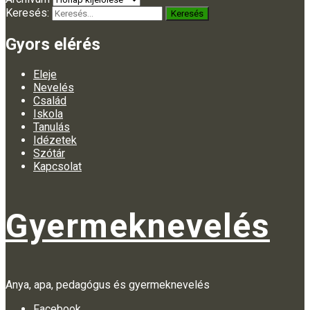
Keresés:
Gyors elérés
Eleje
Nevelés
Család
Iskola
Tanulás
Idézetek
Szótár
Kapcsolat
Gyermeknevelés
Anya, apa, pedagógus és gyermeknevelés
Facebook