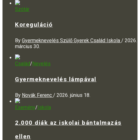
Szótár
Koreguláció
By
Gyermeknevelés Szülő Gyerek Család Iskola
/
2026.
március 30.
Család
/
Nevelés
Gyermeknevelés lámpával
By
Novák Ferenc
/
2026. június 18.
Esemény
/
Iskola
2.000 diák az iskolai bántalmazás
ellen