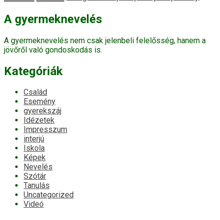
A gyermeknevelés
A gyermeknevelés nem csak jelenbeli felelősség, hanem a
jövőről való gondoskodás is.
Kategóriák
Család
Esemény
gyerekszáj
Idézetek
Impresszum
interjú
Iskola
Képek
Nevelés
Szótár
Tanulás
Uncategorized
Videó