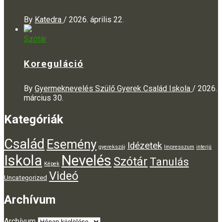
By
Katedra
/
2026. április 22.
Szótár
Koreguláció
By
Gyermeknevelés Szülő Gyerek Család Iskola
/
2026.
március 30.
Kategóriák
Család
Esemény
Idézetek
gyerekszáj
Impresszum
interjú
Iskola
Nevelés
Szótár
Tanulás
Képek
Videó
Uncategorized
Archívum
Archívum